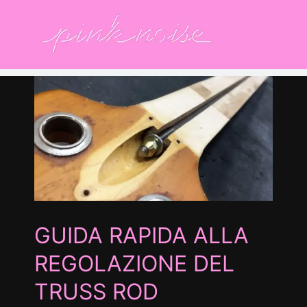
Salta
al
contenuto
S
ala
no
GUIDA RAPIDA ALLA
REGOLAZIONE DEL
TRUSS ROD