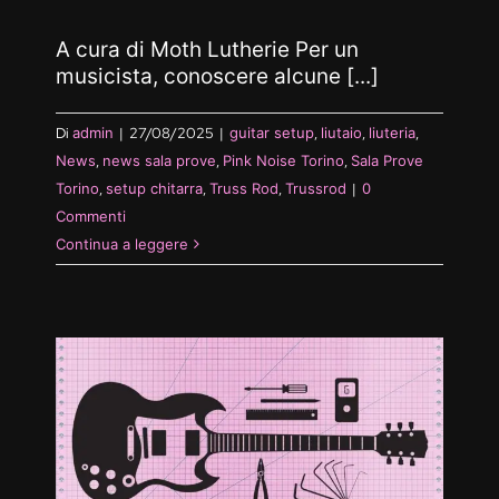
A cura di Moth Lutherie Per un
musicista, conoscere alcune [...]
Di
admin
|
27/08/2025
|
guitar setup
,
liutaio
,
liuteria
,
News
,
news sala prove
,
Pink Noise Torino
,
Sala Prove
Torino
,
setup chitarra
,
Truss Rod
,
Trussrod
|
0
Commenti
Continua a leggere
CA
O
ino