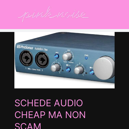
Salta
al
contenuto
A
g
SCHEDE AUDIO
CHEAP MA NON
SCAM