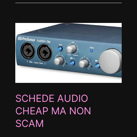
A
g
SCHEDE AUDIO
CHEAP MA NON
SCAM