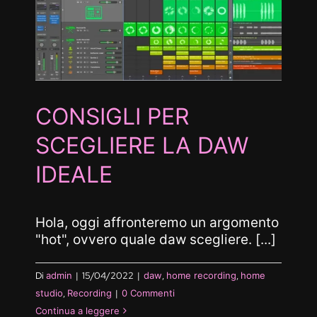
LA
ing
CONSIGLI PER
SCEGLIERE LA DAW
IDEALE
Hola, oggi affronteremo un argomento
"hot", ovvero quale daw scegliere. [...]
Di
admin
|
15/04/2022
|
daw
,
home recording
,
home
studio
,
Recording
|
0 Commenti
Continua a leggere