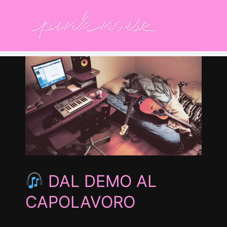
Salta
al
contenuto
e
io
DAL DEMO AL
CAPOLAVORO