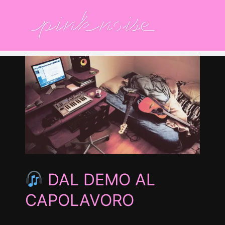
Salta
al
contenuto
e
io
DAL DEMO AL
CAPOLAVORO