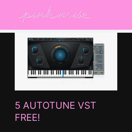
Salta
al
contenuto
io
5 AUTOTUNE VST
FREE!